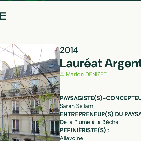
E
2014
Lauréat Argen
© Marion DENIZET
PAYSAGISTE(S)-CONCEPTEUR
Sarah Sellam
ENTREPRENEUR(S) DU PAYSA
De la Plume à la Bêche
PÉPINIÉRISTE(S) :
Allavoine