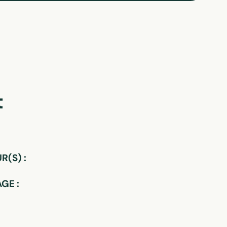
t
(S) :
GE :