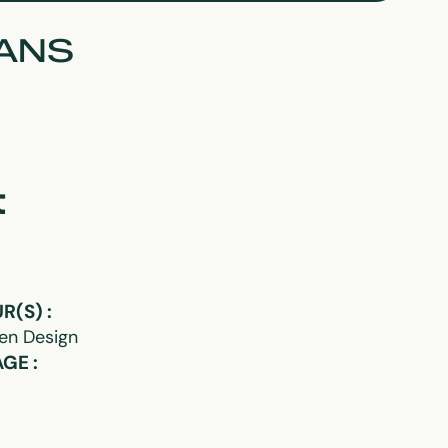
VANS
t
(S) :
den Design
GE :