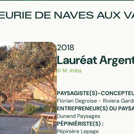
NEURIE DE NAVES AUX 
2018
Lauréat Argen
© M. Imbs
PAYSAGISTE(S)-CONCEPTEUR
Florian Degroise - Riviera Gar
ENTREPRENEUR(S) DU PAYSA
Dunand Paysages
PÉPINIÉRISTE(S) :
Pépinière Lepage