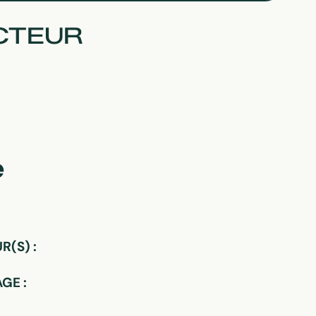
CTEUR
e
(S) :
GE :