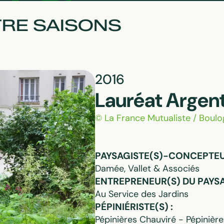
TRE SAISONS
2016
Lauréat Argen
© La France Mutualiste / Boulo
PAYSAGISTE(S)-CONCEPTEUR
Damée, Vallet & Associés
ENTREPRENEUR(S) DU PAYSA
Au Service des Jardins
PÉPINIÉRISTE(S) :
Pépinières Chauviré - Pépinière