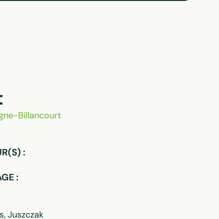
t
gne-Billancourt
(S) :
GE :
s, Juszczak