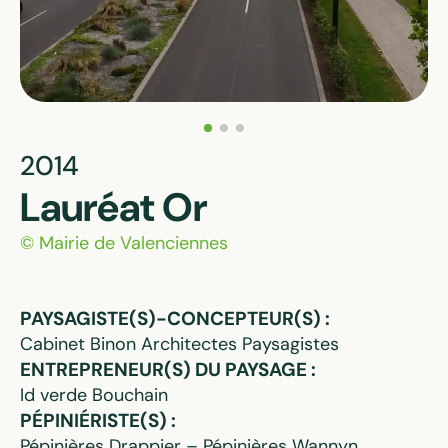
2014
Lauréat Or
© Mairie de Valenciennes
PAYSAGISTE(S)-CONCEPTEUR(S) :
Cabinet Binon Architectes Paysagistes
ENTREPRENEUR(S) DU PAYSAGE :
Id verde Bouchain
PÉPINIÉRISTE(S) :
Pépinières Drappier – Pépinières Wannyn,