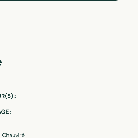
e
(S) :
GE :
s Chauviré