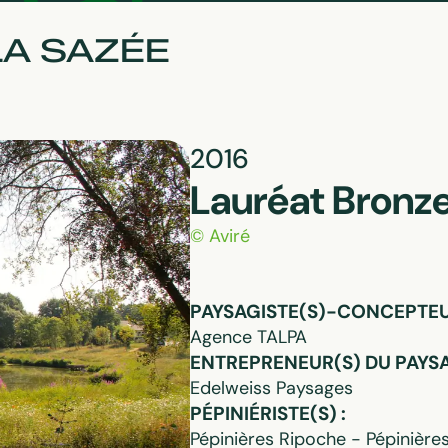
LA SAZÉE
2016
Lauréat Bronz
© Aviré
PAYSAGISTE(S)-CONCEPTEUR
Agence TALPA
ENTREPRENEUR(S) DU PAYSA
Edelweiss Paysages
PÉPINIÉRISTE(S) :
Pépinières Ripoche - Pépinière